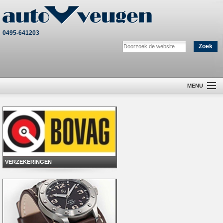
0495-641203
MENU
Home
Verkoop
Werkplaats
VERZEKERINGEN
Online Afspraak Inplannen
Export
Contact