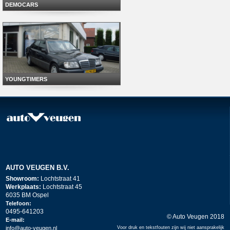
DEMOCARS
YOUNGTIMERS
AUTO VEUGEN B.V.
Showroom:
Lochtstraat 41
Werkplaats:
Lochtstraat 45
6035 BM Ospel
Telefoon:
0495-641203
© Auto Veugen 2018
E-mail:
info@auto-veugen.nl
Voor druk en tekstfouten zijn wij niet aansprakelijk